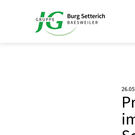
Startseite
Aktuelles
Proklamation de
26.05
P
i