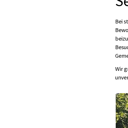
S
Bei s
Bewo
beizu
Besuc
Geme
Wir g
unve