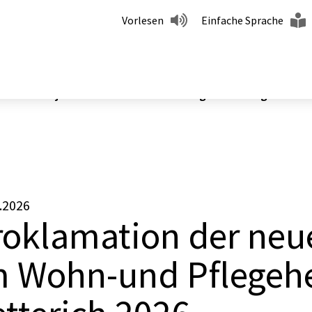
Vorlesen
Einfache Sprache
r neuen Majestäten im Wohn und Pflegeheim Burg Setteri
.2026
roklamation der neu
m Wohn-und Pflegeh